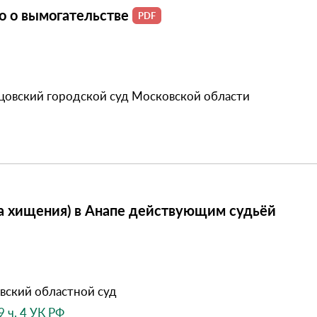
о о вымогательстве
овский городской суд Московской области
а хищения) в Анапе действующим судьёй
вский областной суд
9 ч. 4 УК РФ