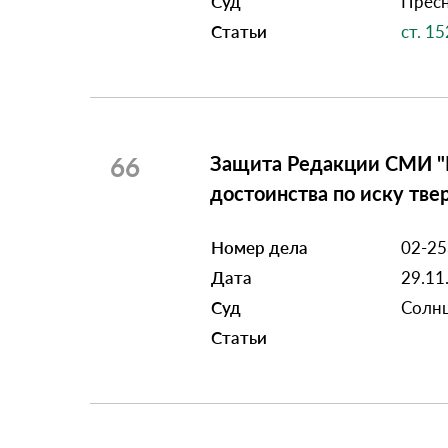
Суд
Пресн
Статьи
ст. 1
66
Защита Редакции СМИ "М
достоинства по иску тв
Номер дела
02-2
Дата
29.11
Суд
Солнц
Статьи