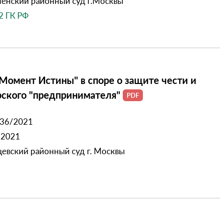
енский районный суд г.Москвы
52 ГК РФ
омент Истины" в споре о защите чести и
ерского "предпринимателя"
536/2021
.2021
евский районный суд г. Москвы