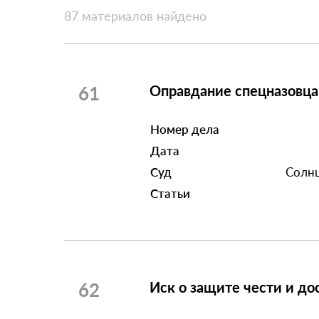
87 материалов найдено
61
Оправдание спецназовца
Номер дела
Дата
Суд
Солнц
Статьи
62
Иск о защите чести и до