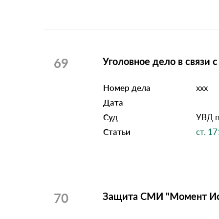
69
Уголовное дело в связи 
Номер дела
ххх
Дата
Суд
УВД п
Статьи
ст. 1
70
Защита СМИ "Момент Ис