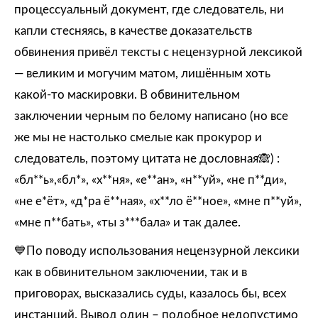
процессуальный документ, где следователь, ни
капли стесняясь, в качестве доказательств
обвинения привёл тексты с нецензурной лексикой
— великим и могучим матом, лишённым хоть
какой-то маскировки. В обвинительном
заключении черным по белому написано (но все
же мы не настолько смелые как прокурор и
следователь, поэтому цитата не дословная🙈) :
«бл**ь»,«бл*», «х**ня», «е**ан», «н**уй», «не п**ди»,
«не е*ёт», «д*ра ё**ная», «х**ло ё**ное», «мне п**уй»,
«мне п**бать», «ты з***бала» и так далее.
💙По поводу использования нецензурной лексики
как в обвинительном заключении, так и в
приговорах, высказались суды, казалось бы, всех
инстанций. Вывод один – подобное недопустимо