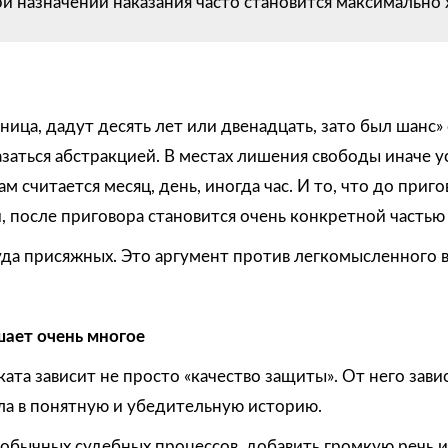
и назначении наказания часто становится максимально 
ница, дадут десять лет или двенадцать, зато был шанс»
азаться абстракцией. В местах лишения свободы иначе у
Там считается месяц, день, иногда час. И то, что до приг
 после приговора становится очень конкретной частью
уда присяжных. Это аргумент против легкомысленного 
шает очень многое
ката зависит не просто «качество защиты». От него зав
ла в понятную и убедительную историю.
 обычных судебных процессов, добавить громкую речь и