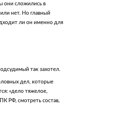
ы они сложились в
или нет. Но главный
одходит ли он именно для
подсудимый так захотел.
оловных дел, которые
ся: «дело тяжелое,
ПК РФ, смотреть состав,