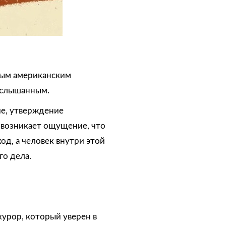
вым американским
услышанным.
ие, утверждение
 возникает ощущение, что
од, а человек внутри этой
о дела.
урор, который уверен в