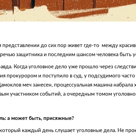
м представлении до сих пор живет где-то между краси
речью защитника и последним шансом человека быть 
правда. Когда уголовное дело уже прошло через следств
я прокурором и поступило в суд, у подсудимого часто
Дамоклов меч занесен, процессуальная машина набрала х
вым участником событий, а очередным томом уголовног
ль: а может быть, присяжные?
который каждый день слушает уголовные дела. Не прок