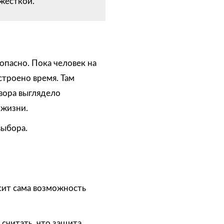
жесткой.
 опасно. Пока человек на
строено время. Там
овора выглядело
 жизни.
выбора.
исит сама возможность
 считать, что защита