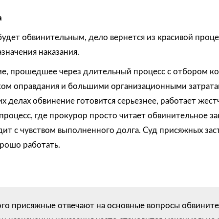
а
удет обвинительным, дело вернется из красивой проце
значения наказания.
ие, прошедшее через длительный процесс с отбором к
ком оправдания и большими организационными затратам
их делах обвинение готовится серьезнее, работает жест
 процесс, где прокурор просто читает обвинительное з
дит с чувством выполненного долга. Суд присяжных зас
орошо работать.
того присяжные отвечают на основные вопросы обвините