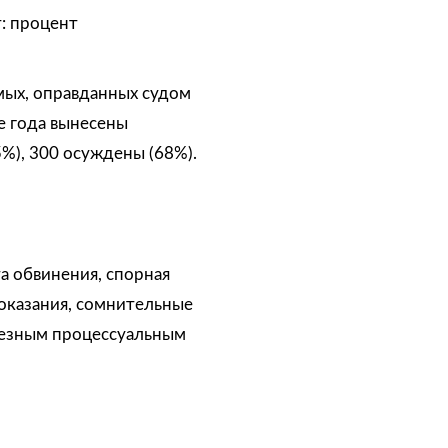
: процент
мых, оправданных судом
е года вынесены
5%), 300 осуждены (68%).
а обвинения, спорная
оказания, сомнительные
рьезным процессуальным