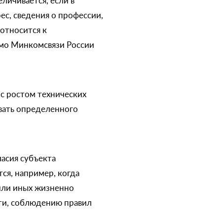
личивается, если в
ес, сведения о профессии,
 относится к
ьмо Минкомсвязи России
 с ростом технических
вать определенного
ласия субъекта
тся, например, когда
или иных жизненно
ти, соблюдению правил