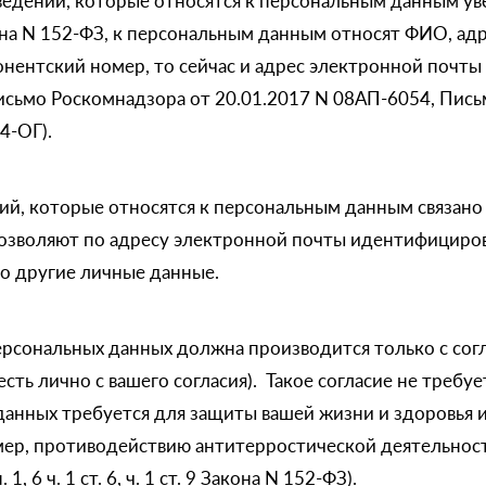
едений, которые относятся к персональным данным уве
кона N 152-ФЗ, к персональным данным относят ФИО, адр
онентский номер, то сейчас и адрес электронной почты
сьмо Роскомнадзора от 20.01.2017 N 08АП-6054, Пис
4-ОГ).
ий, которые относятся к персональным данным связано
озволяют по адресу электронной почты идентифициро
го другие личные данные.
ерсональных данных должна производится только с сог
сть лично с вашего согласия). Такое согласие не требуе
данных требуется для защиты вашей жизни и здоровья 
мер, противодействию антитерростической деятельнос
, 6 ч. 1 ст. 6, ч. 1 ст. 9 Закона N 152-ФЗ).