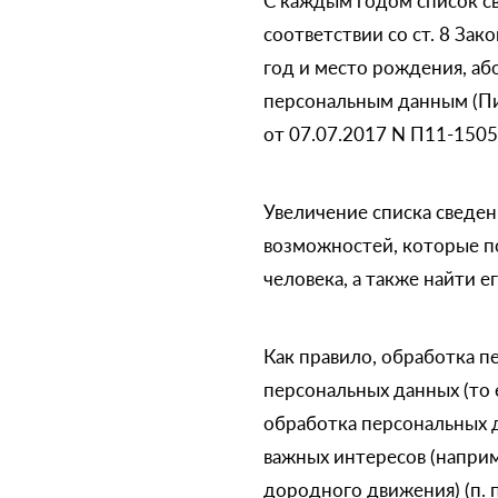
С каждым годом список св
соответствии со ст. 8 За
год и место рождения, аб
персональным данным (Пи
от 07.07.2017 N П11-1505
Увеличение списка сведен
возможностей, которые п
человека, а также найти е
Как правило, обработка п
персональных данных (то е
обработка персональных 
важных интересов (напри
дородного движения) (п. п. 1