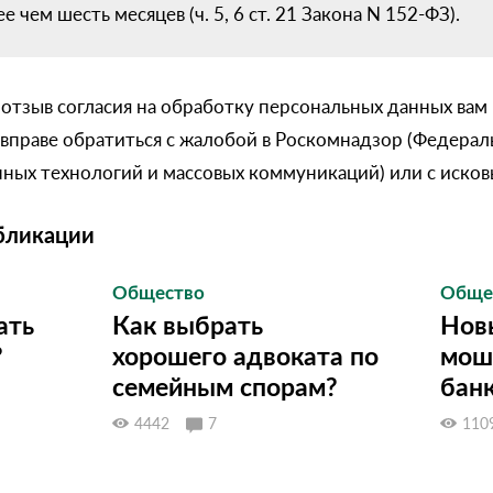
е чем шесть месяцев (ч. 5, 6 ст. 21 Закона N 152-ФЗ).
 отзыв согласия на обработку персональных данных ва
вправе обратиться с жалобой в Роскомнадзор (Федерал
ных технологий и массовых коммуникаций) или с исковы
бликации
Общество
Обще
ать
Как выбрать
Нов
?
хорошего адвоката по
мош
семейным спорам?
бан
4442
7
110