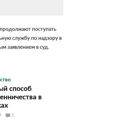
м продолжают поступать
ьную службу по надзору в
м заявлением в суд.
ство
ый способ
енничества в
ках
9
1