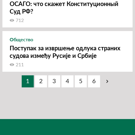
ОСАГО: что скажет Конституционный
Суд РФ?
712
Общество
Поступак за извршење одлука страних
судова између Русије и Србије
211
1
2
3
4
5
6