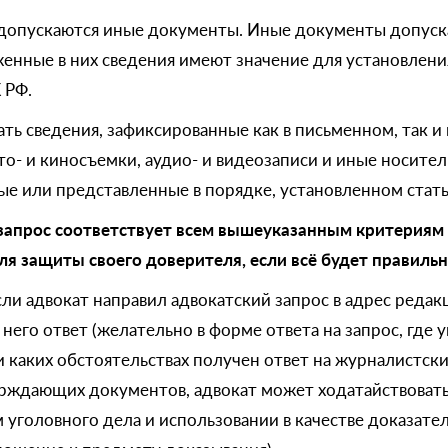
 допускаются иные документы. Иные документы допуска
женные в них сведения имеют значение для установлени
 РФ.
ь сведения, зафиксированные как в письменном, так и 
о- и киносъемки, аудио- и видеозаписи и иные носите
е или представленные в порядке, установленном стать
запрос соответствует всем вышеуказанным критериям
ля защиты своего доверителя, если всё будет правил
если адвокат направил адвокатский запрос в адрес реда
его ответ (желательно в форме ответа на запрос, где ука
и каких обстоятельствах получен ответ на журналистский
рждающих документов, адвокат может ходатайствоват
уголовного дела и использовании в качестве доказатель