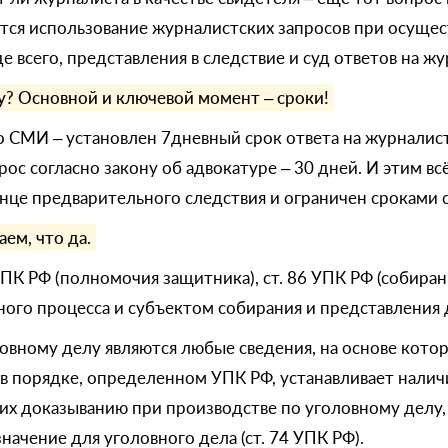
тся использование журналистских запросов при осуще
е всего, представления в следствие и суд ответов на 
у? Основной и ключевой момент – сроки!
а о СМИ – установлен 7дневный срок ответа на журналис
рос согласно закону об адвокатуре – 30 дней. И этим вс
нце предварительного следствия и ограничен сроками с
ем, что да.
УПК РФ (полномочия защитника), ст. 86 УПК РФ (собиран
ного процесса и субъектом собирания и представления 
овному делу являются любые сведения, на основе котор
 в порядке, определенном УПК РФ, устанавливает налич
их доказыванию при производстве по уголовному делу,
начение для уголовного дела (ст. 74 УПК РФ).