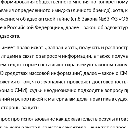
я формирования общественного мнения по конкретному
ания определенного имиджа (личного бренда), хотя, к
жением об адвокатской тайне (ст.8 Закона №63-ФЗ «Об
е в Российской Федерации», далее – закон об адвокатур
адвоката.
имеет право искать, запрашивать, получать и распрос
ицами в связи с запросом информации, а также получа
ем тех, которые составляют охраняемую законом тайну (
"О средствах массовой информации", далее – закон о СМ
ложения о том, что журналист проверяет достоверност
закона о СМИ), судьи неоднозначно подходят к вопросу
ний и репортажей к материалам дела: практика в судах
у стороны защиты.
прос про использование как доказательств результатов
 ли журналиста в качестве свидетеля – еще тот вопрос 