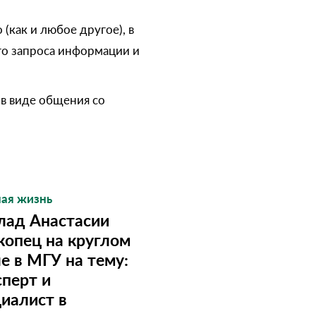
(как и любое другое), в
го запроса информации и
в виде общения со
ая жизнь
лад Анастасии
копец на круглом
е в МГУ на тему:
перт и
иалист в