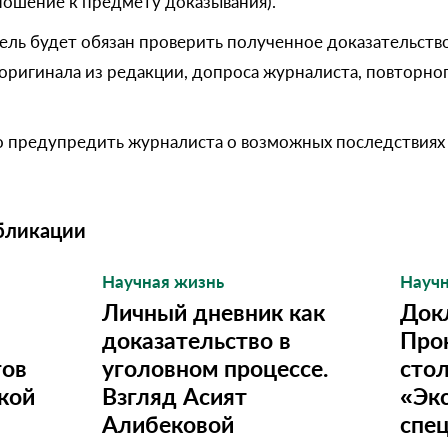
ношение к предмету доказывания).
ель будет обязан проверить полученное доказательство 
 оригинала из редакции, допроса журналиста, повторно
о предупредить журналиста о возможных последствиях 
бликации
Научная жизнь
Научн
Личный дневник как
Док
доказательство в
Про
гов
уголовном процессе.
стол
акой
Взгляд Асият
«Экс
Алибековой
спец