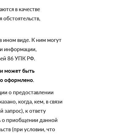
ются в качестве
я обстоятельств,
в ином виде. К ним могут
ли информации,
ей 86 УПК РФ.
 и может быть
ьно оформлено
.
кции о предоставлении
зано, когда, кем, в связи
 запрос), к ответу
ь о приобщении данной
ств (при условии, что