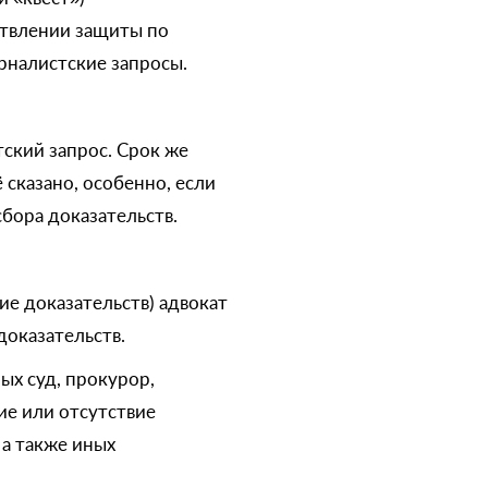
ствлении защиты по
журналистские запросы.
тский запрос. Срок же
ё сказано, особенно, если
бора доказательств.
ие доказательств) адвокат
доказательств.
ых суд, прокурор,
ие или отсутствие
 а также иных