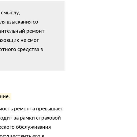
 смыслу,
я взыскания со
овительный ремонт
аховщик не смог
ртного средства в
ние.
оимость ремонта превышает
ходит за рамки страховой
ческого обслуживания
осуществить его в