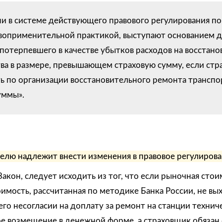
они в системе действующего правового регулирования по
воприменительной практикой, выступают основанием дл
 потерпевшего в качестве убытков расходов на восстан
ва в размере, превышающем страховую сумму, если стр
ь по организации восстановительного ремонта транспо
уммы».
лю надлежит внести изменения в правовое регулирова
Закон, следует исходить из тог, что если рыночная ст
оимость, рассчитанная по методике Банка России, не вы
го несогласии на доплату за ремонт на станции техни
ое возмещение в денежной форме, а страховщик обязан 