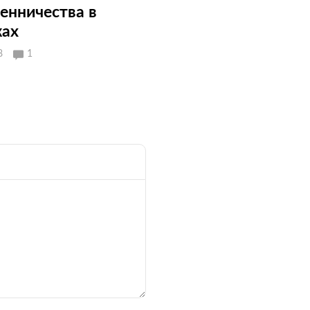
енничества в
ках
8
1