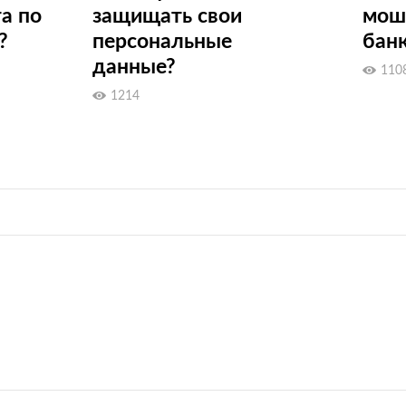
а по
защищать свои
мош
?
персональные
бан
данные?
110
1214