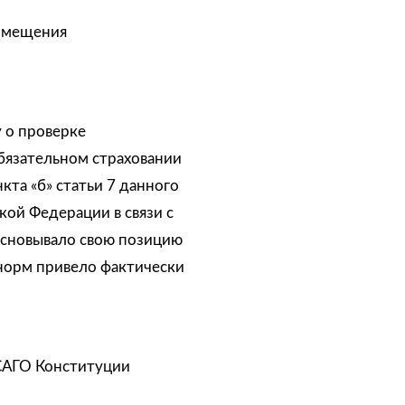
озмещения
 о проверке
обязательном страховании
кта «б» статьи 7 данного
кой Федерации в связи с
основывало свою позицию
 норм привело фактически
САГО Конституции