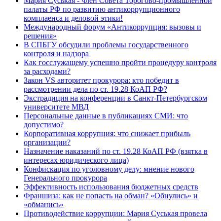
Мария Суськая - член Совета Торогово-промышленной
палаты РФ по развитию антикоррупционного
комплаенса и деловой этики!
Международный форум «Антикоррупция: вызовы и
решения»
В СПБГУ обсудили проблемы государственного
контроля и надзора
Как госслужащему успешно пройти процедуру контроля
за расходами?
Закон VS авторитет прокурора: кто победит в
рассмотрении дела по ст. 19.28 КоАП РФ?
Экстрадиция на конференции в Санкт-Петербургском
университете МВД
Персональные данные в публикациях СМИ: что
допустимо?
Корпоративная коррупция: что снижает прибыль
организации?
Назначение наказаний по ст. 19.28 КоАП РФ (взятка в
интересах юридического лица)
Конфискация по уголовному делу: мнение нового
Генерального прокурора
Эффективность использования бюджетных средств
Франшиза: как не попасть на обман? «Обнулись» и
«обманись»
Противодействие коррупции: Мария Суськая провела