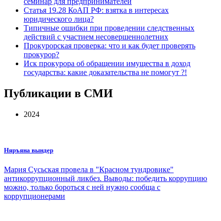
семинар для предпринимателей
Статья 19.28 КоАП РФ: взятка в интересах
юридического лица?
Типичные ошибки при проведении следственных
действий с участием несовершеннолетних
Прокурорская проверка: что и как будет проверять
прокурор?
Иск прокурора об обращении имущества в доход
государства: какие доказательства не помогут ?!
Публикации в СМИ
2024
Няръяна вындер
Мария Сусьская провела в "Красном тундровике"
антикоррупционный ликбез. Выводы: победить коррупцию
можно, только бороться с ней нужно сообща с
коррупционерами