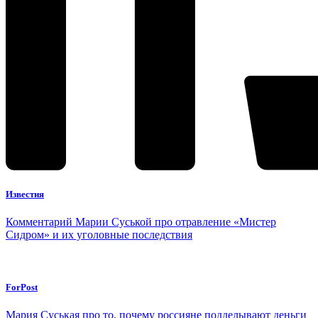
Известия
Комментарий Марии Суськой про отравление «Мистер
Сидром» и их уголовные последствия
ForPost
Мария Суськая про то, почему россияне подделывают деньги